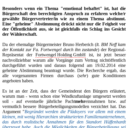
Besonders wenn ein Thema "emotional behaftet" ist, hat die
Bürgerschaft den berechtigten Anspruch zu erfahren welche/r
gewählte Bürgervertreter/in wie zu einem Thema abstimmt.
Eine "geheime" Abstimmung drückt nicht nur die Feigheit vor
der Öffentlichkeit aus, sie ist gleichfalls ein Schlag ins Gesicht
der Wählerschaft.
Da der ehemalige Bürgermeister Bruno Herberich (
lt. BM Neff kam
der Kontakt zur Fa. Fortwengel durch ihn zustande
) der Regional-
Repräsentat der
Fortwengel Holding GmbH
ist, ist jetzt besser
nachvollziehbar warum alle Vorgänge zum Vertrag nichtöffentlich
durchgeführt wurden und daraus folgernd am 19.02.2014 eine
geheime Abstimmung beantragt wurde. Die Recherche ergab, das
alle vorgenannten Firmen durchaus (
sehr
) gute Konditionen
angeboten haben.
Es ist an der Zeit, dass der Gemeinderat den Bürgern erläutert,
warum man - wenn schon eine Windkraftanlage umgesetzt werden
soll - auf eventuelle jährliche Pacht
mehr
einnahmen bzw. auf
vermutlich bessere Bürgerbeteiligungsmodellen verzichtet hat. Das
Argument "
Begründet werden die Plädoyers vor allem mit einem
kleinen, mit wenig Hierarchien strukturierten Familienunternehmen,
das durch realistische Annahmen für den Standort Hüffenhardt
überzeugt habe. Auch die Möglichkeiten der Bürgerbeteiligung sei