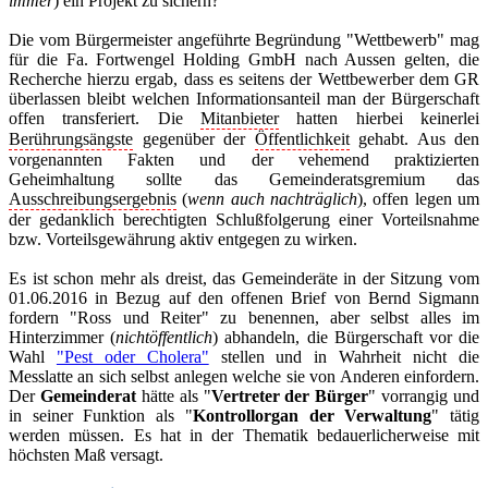
immer
) ein Projekt zu sichern?
Die vom Bürgermeister angeführte Begründung "Wettbewerb" mag
für die Fa. Fortwengel Holding GmbH nach Aussen gelten, die
Recherche hierzu ergab, dass es seitens der Wettbewerber dem GR
überlassen bleibt welchen Informationsanteil man der Bürgerschaft
offen transferiert. Die
Mitanbieter
hatten hierbei keinerlei
Berührungsängste
gegenüber der
Öffentlichkeit
gehabt. Aus den
vorgenannten Fakten und der vehemend praktizierten
Geheimhaltung sollte das Gemeinderatsgremium das
Ausschreibungsergebnis
(
wenn auch nachträglich
), offen legen um
der gedanklich berechtigten Schlußfolgerung einer Vorteilsnahme
bzw. Vorteilsgewährung aktiv entgegen zu wirken.
Es ist schon mehr als dreist, das Gemeinderäte in der Sitzung vom
01.06.2016 in Bezug auf den offenen Brief von Bernd Sigmann
fordern "Ross und Reiter" zu benennen, aber selbst alles im
Hinterzimmer (
nichtöffentlich
) abhandeln, die Bürgerschaft vor die
Wahl
"Pest oder Cholera"
stellen und in Wahrheit nicht die
Messlatte an sich selbst anlegen welche sie von Anderen einfordern.
Der
Gemeinderat
hätte als "
Vertreter der Bürger
" vorrangig und
in seiner Funktion als "
Kontrollorgan der Verwaltung
" tätig
werden müssen. Es hat in der Thematik bedauerlicherweise mit
höchsten Maß versagt.