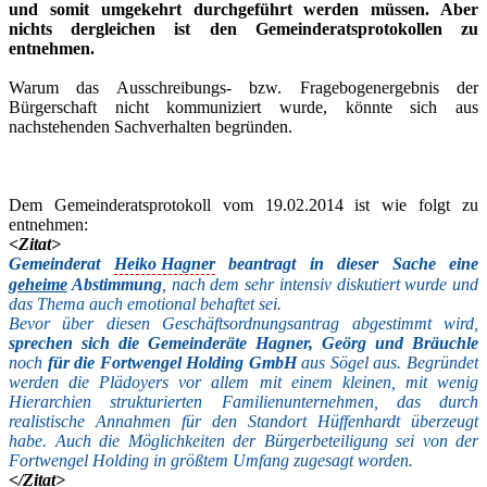
und somit umgekehrt durchgeführt werden müssen. Aber
nichts dergleichen ist den Gemeinderatsprotokollen zu
entnehmen.
Warum das Ausschreibungs- bzw. Fragebogenergebnis der
Bürgerschaft nicht kommuniziert wurde, könnte sich aus
nachstehenden Sachverhalten begründen.
Dem Gemeinderatsprotokoll vom 19.02.2014 ist wie folgt zu
entnehmen:
<Zitat>
Gemeinderat
Heiko Hagner
beantragt in dieser Sache eine
geheime
Abstimmung
, nach dem sehr intensiv diskutiert wurde und
das Thema auch emotional behaftet sei.
Bevor über diesen Geschäftsordnungsantrag abgestimmt wird,
sprechen sich die Gemeinderäte Hagner, Geörg und Bräuchle
noch
für die Fortwengel Holding GmbH
aus Sögel aus. Begründet
werden die Plädoyers vor allem mit einem kleinen, mit wenig
Hierarchien strukturierten Familienunternehmen, das durch
realistische Annahmen für den Standort Hüffenhardt überzeugt
habe. Auch die Möglichkeiten der Bürgerbeteiligung sei von der
Fortwengel Holding in größtem Umfang zugesagt worden.
</Zitat>