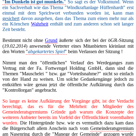
"
Im Dunkeln ist gut munkeln.
"
So sagt es der Volksmund. Wenn
ein Sachverhalt wie das Thema "Windkraftanlage Hüffenhardt" erst
einmal mit dem Sprichwort verbunden worden ist, kann man
gesichert
davon ausgehen, dass das Thema zum einen mehr nur als
ein Körnchen
Wahrheit
enthält und zum anderen schon seit langer
Zeit besteht.
Bestimmt nicht ohne
Grund
äußerte sich der bei der öGR-Sitzung
(
19.02.2014
) anwesende Vertreter eines Mitanbieters kleinlaut mit
den Worten
"
abgekartertes Spiel
"
beim Verlassen der Sitzung !
Nimmt man den "öffentlichen" Verlauf des Werdeganges zum
Vertrag mit der
Fa. Fortwengel Holding GmbH
, dann sind die
Themen "Mauschelei " bzw. gar "Vorteilsnahme?" nicht so einfach
von der Hand zu weisen. Um solche Gedankengänge jedoch zu
entkräften wäre genau jetzt die öffentliche Aufklärung durch das
"Kontrollorgan" angebracht.
So lange es keine Aufklärung der Vorgänge gibt, ist der Verdacht
berechtigt, das es für die Mehrheit der Mitglieder des
Gemeinderatsgremiums Gründe gab warum die Konzepte der
weiteren Anbieter bereits im Vorfeld der Öffentlichkeit vorenthalten
wurden.
Die Hintergründe bzw. wie es vermutlich dazu kam dass
die Bürgerschaft allem Anschein nach vom
Gemeinderatsgremium
am Nasenring durch die "Manege der Gemeinde" gezogen wurde