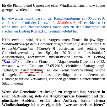
für die Planung und Umsetzung einer Windkraftanlage in Erwägung
gezogen werden konnten.
Es verwundert nicht, dass in der Kraichgaustimme am 06.06.2016
ein Leserbrief mit der Überschrift „
Mafiöses Spiel
“ erschienen ist
wenn man sich Nachstehendes sowie den zu den Hintergründen
erschienen Beitrag
Klartext
zu Gemüte geführt hat.
Nicht erwähnt wird, das die vorgenannten Firmen ihr jeweiliges
Windkraftkonzept dem Gemeinderatsgremium [
auf Wunsch des GR
in nichtöffentlichen Sitzung(en)
] vorstellten und seitens der
Gemeindeverwaltung im Spätjahr 2013 eine "beschränkte"
Ausschreibung
(d
etaillierte Informationen hierzu im Beitrag
"
Klartext
"
). an alle vier Firmen, mit Abgabetermin Dezember 2013,
versandt wurde. Eine am 23.05.2016 schriftliche Anfrage bzgl.
"getätigter
Ausschreibung
" an die Gemeindeverwaltung wurde
dahingehend beantwortet dass dieselbige unter anderem als
Grundlage für die Verwaltung zur oben genannten nichtöffentlichen
Sitzung diente.
Wenn die Gemeinde "Aufträge" zu vergeben hat, werden in
einer öGR-Sitzung stets die Angebotspreise benannt und der
günstigste Anbieter erhält den Auftrag. Beim Thema
Windkraftanlage hätte es eigentlich "wer am meisten bietet"