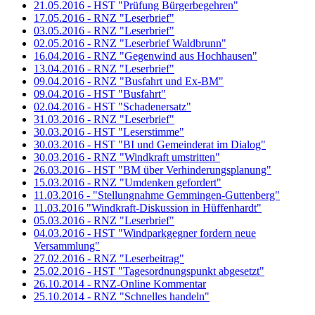
21.05.2016 - HST "Prüfung Bürgerbegehren"
17.05.2016 - RNZ "Leserbrief"
03.05.2016 - RNZ "Leserbrief"
02.05.2016 - RNZ "Leserbrief Waldbrunn"
16.04.2016 - RNZ "Gegenwind aus Hochhausen"
13.04.2016 - RNZ "Leserbrief"
09.04.2016 - RNZ "Busfahrt und Ex-BM"
09.04.2016 - HST "Busfahrt"
02.04.2016 - HST "Schadenersatz"
31.03.2016 - RNZ "Leserbrief"
30.03.2016 - HST "Leserstimme"
30.03.2016 - HST "BI und Gemeinderat im Dialog"
30.03.2016 - RNZ "Windkraft umstritten"
26.03.2016 - HST "BM über Verhinderungsplanung"
15.03.2016 - RNZ "Umdenken gefordert"
11.03.2016 - "Stellungnahme Gemmingen-Guttenberg"
11.03.2016 "Windkraft-Diskussion in Hüffenhardt"
05.03.2016 - RNZ "Leserbrief"
04.03.2016 - HST "Windparkgegner fordern neue
Versammlung"
27.02.2016 - RNZ "Leserbeitrag"
25.02.2016 - HST "Tagesordnungspunkt abgesetzt"
26.10.2014 - RNZ-Online Kommentar
25.10.2014 - RNZ "Schnelles handeln"