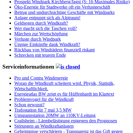
Prospekt Windpark Kirchberg/Jagst (S: 16 Maximales Risiko)
Öko-Energie für Stadtwerke oft ein Verlustgeschäft
Betrug und undurchsichtige Geschäfte mit Windparks
Anlage entpuppt sich als Alptraum!
Geldsegen durch Windkraft?
Wer macht sich die Taschen voll?
Märchen zur Wertschöpfung
Verluste durch Windpark
Üppige Einkünfte dank Windkraft?
Rückbau von Windrädern finanziell riskant
Schrecken mit teurem Ende
Serviceinformationen
Pro und Contra Windenergie
Woran die Windkraft scheitern wird. Physik, Statistik,
Wirtschaftlichkeit.
Energieatlas BW zeigt es für Hüffenhardt im Klartext
Problemvogel für die Windkraft
Schon gewusst?
Trafostation für 7 mal 3,5 MW
Umspannstation 20MW an 110KV-Leitung
Crailsheim - Lärmbelästigung entgegen den Prognosen
Störungen an Windkraftanlagen
Geheimnisse verschleiern - Transparenz ist das Gift gegen