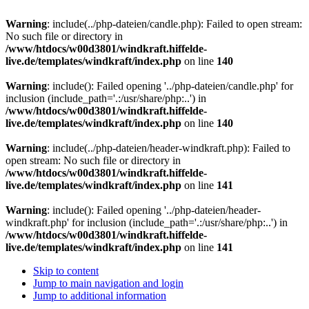
Warning
: include(../php-dateien/candle.php): Failed to open stream:
No such file or directory in
/www/htdocs/w00d3801/windkraft.hiffelde-
live.de/templates/windkraft/index.php
on line
140
Warning
: include(): Failed opening '../php-dateien/candle.php' for
inclusion (include_path='.:/usr/share/php:..') in
/www/htdocs/w00d3801/windkraft.hiffelde-
live.de/templates/windkraft/index.php
on line
140
Warning
: include(../php-dateien/header-windkraft.php): Failed to
open stream: No such file or directory in
/www/htdocs/w00d3801/windkraft.hiffelde-
live.de/templates/windkraft/index.php
on line
141
Warning
: include(): Failed opening '../php-dateien/header-
windkraft.php' for inclusion (include_path='.:/usr/share/php:..') in
/www/htdocs/w00d3801/windkraft.hiffelde-
live.de/templates/windkraft/index.php
on line
141
Skip to content
Jump to main navigation and login
Jump to additional information