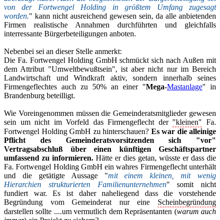
von der Fortwengel Holding in größtem Umfang zugesagt
worden.
" kann nicht ausreichend gewesen sein, da alle anbietenden
Firmen realistische Annahmen durchführten und gleichfalls
interressante Bürgerbeteiligungen anboten.
Nebenbei sei an dieser Stelle anmerkt:
Die Fa. Fortwengel Holding GmbH schmückt sich nach Außen mit
dem Attribut "Umweltbewußtsein", ist aber nicht nur im Bereich
Landwirtschaft und Windkraft aktiv, sondern innerhalb seines
Firmengeflechtes auch zu 50% an einer "
Mega-
Mastanlage
" in
Brandenburg beteilligt.
Wie Voreingenommen müssen die Gemeinderatsmitglieder gewesen
sein um nicht im Vorfeld das Firmengeflecht der
"kleinen"
Fa.
Fortwengel Holding GmbH zu hinterschauen?
Es war die alleinige
Pflicht des Gemeinderatsvorsitzenden sich "vor"
Vertragsabschluß über einen künftigen Geschäftspartner
umfassend zu informieren.
Hätte er dies getan, wüsste er dass die
Fa. Fortwengel Holding GmbH ein wahres Firmengeflecht unterhält
und die getätigte Aussage "
mit einem kleinen, mit wenig
Hierarchien strukturierten Familienunternehmen
" somit nicht
fundiert war. Es ist daher naheliegend dass die vorstehende
Begründung vom Gemeinderat nur eine
Scheinbegründung
darstellen sollte ....um vermutlich dem Repräsentanten (
warum auch