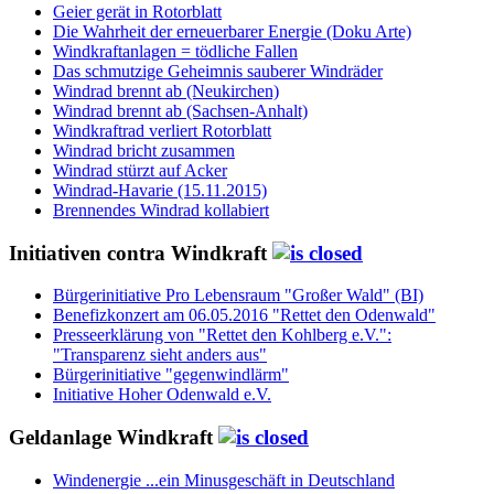
Geier gerät in Rotorblatt
Die Wahrheit der erneuerbarer Energie (Doku Arte)
Windkraftanlagen = tödliche Fallen
Das schmutzige Geheimnis sauberer Windräder
Windrad brennt ab (Neukirchen)
Windrad brennt ab (Sachsen-Anhalt)
Windkraftrad verliert Rotorblatt
Windrad bricht zusammen
Windrad stürzt auf Acker
Windrad-Havarie (15.11.2015)
Brennendes Windrad kollabiert
Initiativen contra Windkraft
Bürgerinitiative Pro Lebensraum "Großer Wald" (BI)
Benefizkonzert am 06.05.2016 "Rettet den Odenwald"
Presseerklärung von "Rettet den Kohlberg e.V.":
"Transparenz sieht anders aus"
Bürgerinitiative "gegenwindlärm"
Initiative Hoher Odenwald e.V.
Geldanlage Windkraft
Windenergie ...ein Minusgeschäft in Deutschland