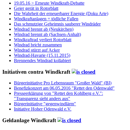
19.05.16 > Erneute Windkraft-Debatte
Geier gerät in Rotorblatt
Die Wahrheit der erneuerbarer Energie (Doku Arte)
Windkraftanlagen = tödliche Fallen
Das schmutzige Geheimnis sauberer Windräder
Windrad brennt ab (Neukirchen)
Windrad brennt ab (Sachsen-Anhalt)
Windkraftrad verliert Rotorblatt
Windrad bricht zusammen
Windrad stürzt auf Acker
Windrad-Havarie (15.11.2015)
Brennendes Windrad kollabiert
Initiativen contra Windkraft
Bürgerinitiative Pro Lebensraum "Großer Wald" (BI)
Benefizkonzert am 06.05.2016 "Rettet den Odenwald"
Presseerklärung von "Rettet den Kohlberg e.V.":
"Transparenz sieht anders aus"
Bürgerinitiative "gegenwindlärm"
Initiative Hoher Odenwald e.V.
Geldanlage Windkraft