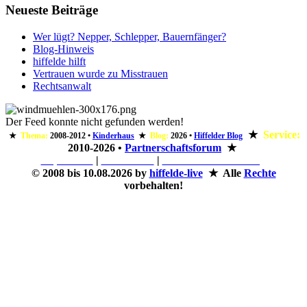
Neueste Beiträge
Wer lügt? Nepper, Schlepper, Bauernfänger?
Blog-Hinweis
hiffelde hilft
Vertrauen wurde zu Misstrauen
Rechtsanwalt
Der Feed konnte nicht gefunden werden!
★
Service:
★
Thema:
2008-2012
•
Kinderhaus
★
Blog:
2026
•
Hiffelder Blog
2010-2026
•
Partnerschaftsforum
★
Impressum
|
Rechtliches
|
Datenschutzerklärung
©
2008 bis 10.08.2026 by
hiffelde-live
★ Alle
Rechte
vorbehalten!