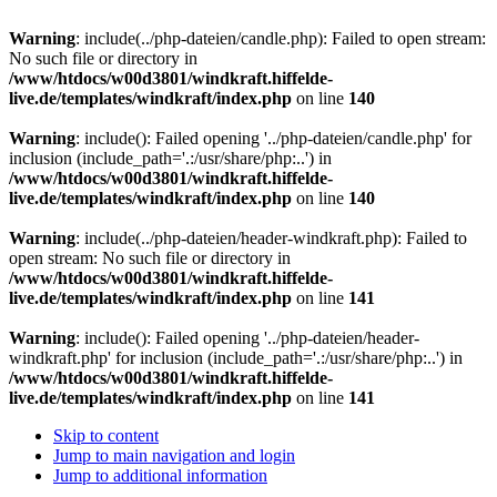
Warning
: include(../php-dateien/candle.php): Failed to open stream:
No such file or directory in
/www/htdocs/w00d3801/windkraft.hiffelde-
live.de/templates/windkraft/index.php
on line
140
Warning
: include(): Failed opening '../php-dateien/candle.php' for
inclusion (include_path='.:/usr/share/php:..') in
/www/htdocs/w00d3801/windkraft.hiffelde-
live.de/templates/windkraft/index.php
on line
140
Warning
: include(../php-dateien/header-windkraft.php): Failed to
open stream: No such file or directory in
/www/htdocs/w00d3801/windkraft.hiffelde-
live.de/templates/windkraft/index.php
on line
141
Warning
: include(): Failed opening '../php-dateien/header-
windkraft.php' for inclusion (include_path='.:/usr/share/php:..') in
/www/htdocs/w00d3801/windkraft.hiffelde-
live.de/templates/windkraft/index.php
on line
141
Skip to content
Jump to main navigation and login
Jump to additional information