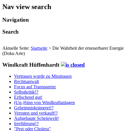
Nav view search
Navigation
Search
Aktuelle Seite:
Startseite
>
Die Wahrheit der erneuerbarer Energie
(Doku Arte)
Windkraft Hüffenhardt
Vertrauen wurde zu Misstrauen
Rechtsanwalt
Focus auf Transparenz
Selbstkritik!?
Erfischend gut!
(Un-)Sinn von Windkraftanlagen
Geheimniskrämerei!?
Verraten und verkauft!?
Aufgebaute Scheinwelt!
Irreführung!?
"Pest oder Cholera"