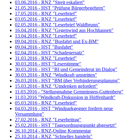
03.06.2016 - RNZ "Streit eskaliert"
21.05.2016 - HST "Prüfung Bürgerbegehren"
17.05.2016 - RNZ "Leserbrief"
03.05.2016 - RNZ "Leserbrief"
02.05.2016 - RNZ "Leserbrief Waldbrunn"
16.04.2016 - RNZ "Gegenwind aus Hochhausen"
13.04.2016 - RNZ "Leserbrief"
09.04.2016 - RNZ "Busfahrt und Ex-BM"
09.04.2016 - HST "Busfahrt"
02.04.2016 - HST "Schadenersatz"
31.03.2016 - RNZ "Leserbrief"
30.03.2016 - HST "Leserstimme"
30.03.2016 - HST "BI und Gemeinderat im Dialog"
30.03.2016 - RNZ "Windkraft umstritten"
26.03.2016 - HST "BM über Verhinderungsplanung"
15.03.2016 - RNZ "Umdenken gefordert"
11.03.2016 - "Stellungnahme Gemmingen-Guttenberg"
11.03.2016 "Windkraft-Diskussion in Hüffenhardt"
05.03.2016 - RNZ "Leserbrief"
04.03.2016 - HST "Windparkgegner fordern neue
Versammlung"
27.02.2016 - RNZ "Leserbeitrag"
25.02.2016 - HST "Tagesordnungspunkt abgesetzt"
26.10.2014 - RNZ-Online Kommentar
25.10.2014 - RNZ "Schnelles handeln"