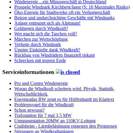
Windenergie ...ein Minusgeschäft in Deutschland
Prospekt Windpark Kirchberg/Jagst (S: 16 Maximales Risiko)
Öko-Energie für Stadtwerke oft ein Verlustgeschäft
Betrug und undurchsichtige Geschäfte mit Windparks
Anlage entpuppt sich als Alptraum!
Geldsegen durch Windkraft?
Wer macht sich die Taschen voll?
Märchen zur Wertschöpfung
Verluste durch Windpark
Üppige Einkünfte dank Windkraft?
Rückbau von Windrädern finanziell riskant
Schrecken mit teurem Ende
Serviceinformationen
Pro und Contra Windenergie
Woran die Windkraft scheitern wird. Physik, Statistik,
Wirtschaftlichkeit.
Energieatlas BW zeigt es für Hüffenhardt im Klartext
Problemvogel für die Windkraft
Schon gewusst?
Trafostation für 7 mal 3,5 MW
Umspannstation 20MW an 110KV-Leitung
Crailsheim - Lärmbelästigung entgegen den Prognosen
Störungen an Windkraftanlagen