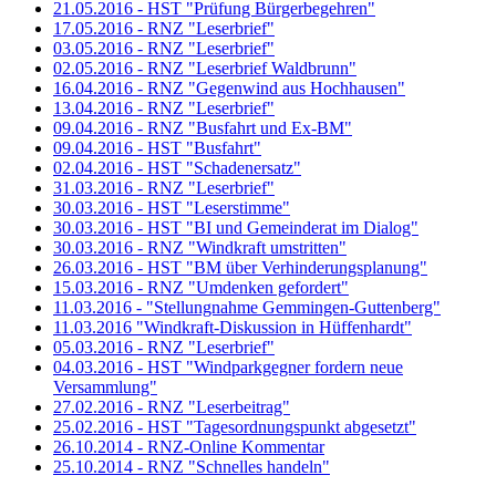
21.05.2016 - HST "Prüfung Bürgerbegehren"
17.05.2016 - RNZ "Leserbrief"
03.05.2016 - RNZ "Leserbrief"
02.05.2016 - RNZ "Leserbrief Waldbrunn"
16.04.2016 - RNZ "Gegenwind aus Hochhausen"
13.04.2016 - RNZ "Leserbrief"
09.04.2016 - RNZ "Busfahrt und Ex-BM"
09.04.2016 - HST "Busfahrt"
02.04.2016 - HST "Schadenersatz"
31.03.2016 - RNZ "Leserbrief"
30.03.2016 - HST "Leserstimme"
30.03.2016 - HST "BI und Gemeinderat im Dialog"
30.03.2016 - RNZ "Windkraft umstritten"
26.03.2016 - HST "BM über Verhinderungsplanung"
15.03.2016 - RNZ "Umdenken gefordert"
11.03.2016 - "Stellungnahme Gemmingen-Guttenberg"
11.03.2016 "Windkraft-Diskussion in Hüffenhardt"
05.03.2016 - RNZ "Leserbrief"
04.03.2016 - HST "Windparkgegner fordern neue
Versammlung"
27.02.2016 - RNZ "Leserbeitrag"
25.02.2016 - HST "Tagesordnungspunkt abgesetzt"
26.10.2014 - RNZ-Online Kommentar
25.10.2014 - RNZ "Schnelles handeln"