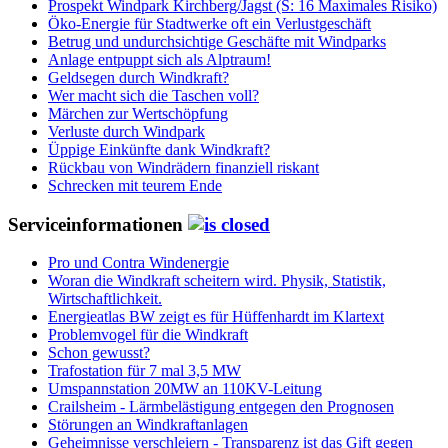
Prospekt Windpark Kirchberg/Jagst (S: 16 Maximales Risiko)
Öko-Energie für Stadtwerke oft ein Verlustgeschäft
Betrug und undurchsichtige Geschäfte mit Windparks
Anlage entpuppt sich als Alptraum!
Geldsegen durch Windkraft?
Wer macht sich die Taschen voll?
Märchen zur Wertschöpfung
Verluste durch Windpark
Üppige Einkünfte dank Windkraft?
Rückbau von Windrädern finanziell riskant
Schrecken mit teurem Ende
Serviceinformationen
Pro und Contra Windenergie
Woran die Windkraft scheitern wird. Physik, Statistik,
Wirtschaftlichkeit.
Energieatlas BW zeigt es für Hüffenhardt im Klartext
Problemvogel für die Windkraft
Schon gewusst?
Trafostation für 7 mal 3,5 MW
Umspannstation 20MW an 110KV-Leitung
Crailsheim - Lärmbelästigung entgegen den Prognosen
Störungen an Windkraftanlagen
Geheimnisse verschleiern - Transparenz ist das Gift gegen