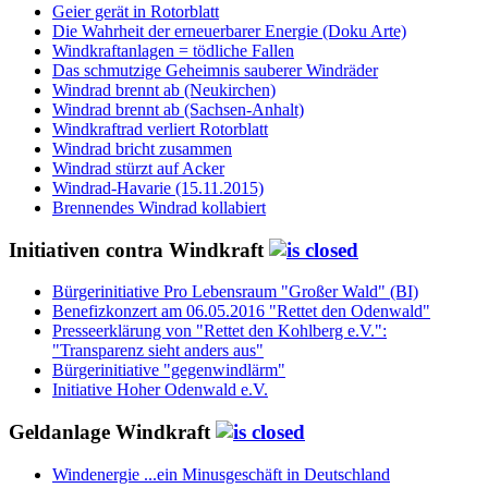
Geier gerät in Rotorblatt
Die Wahrheit der erneuerbarer Energie (Doku Arte)
Windkraftanlagen = tödliche Fallen
Das schmutzige Geheimnis sauberer Windräder
Windrad brennt ab (Neukirchen)
Windrad brennt ab (Sachsen-Anhalt)
Windkraftrad verliert Rotorblatt
Windrad bricht zusammen
Windrad stürzt auf Acker
Windrad-Havarie (15.11.2015)
Brennendes Windrad kollabiert
Initiativen contra Windkraft
Bürgerinitiative Pro Lebensraum "Großer Wald" (BI)
Benefizkonzert am 06.05.2016 "Rettet den Odenwald"
Presseerklärung von "Rettet den Kohlberg e.V.":
"Transparenz sieht anders aus"
Bürgerinitiative "gegenwindlärm"
Initiative Hoher Odenwald e.V.
Geldanlage Windkraft
Windenergie ...ein Minusgeschäft in Deutschland