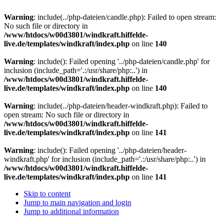
Warning
: include(../php-dateien/candle.php): Failed to open stream:
No such file or directory in
/www/htdocs/w00d3801/windkraft.hiffelde-
live.de/templates/windkraft/index.php
on line
140
Warning
: include(): Failed opening '../php-dateien/candle.php' for
inclusion (include_path='.:/usr/share/php:..') in
/www/htdocs/w00d3801/windkraft.hiffelde-
live.de/templates/windkraft/index.php
on line
140
Warning
: include(../php-dateien/header-windkraft.php): Failed to
open stream: No such file or directory in
/www/htdocs/w00d3801/windkraft.hiffelde-
live.de/templates/windkraft/index.php
on line
141
Warning
: include(): Failed opening '../php-dateien/header-
windkraft.php' for inclusion (include_path='.:/usr/share/php:..') in
/www/htdocs/w00d3801/windkraft.hiffelde-
live.de/templates/windkraft/index.php
on line
141
Skip to content
Jump to main navigation and login
Jump to additional information