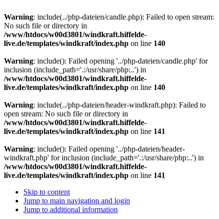
Warning
: include(../php-dateien/candle.php): Failed to open stream:
No such file or directory in
/www/htdocs/w00d3801/windkraft.hiffelde-
live.de/templates/windkraft/index.php
on line
140
Warning
: include(): Failed opening '../php-dateien/candle.php' for
inclusion (include_path='.:/usr/share/php:..') in
/www/htdocs/w00d3801/windkraft.hiffelde-
live.de/templates/windkraft/index.php
on line
140
Warning
: include(../php-dateien/header-windkraft.php): Failed to
open stream: No such file or directory in
/www/htdocs/w00d3801/windkraft.hiffelde-
live.de/templates/windkraft/index.php
on line
141
Warning
: include(): Failed opening '../php-dateien/header-
windkraft.php' for inclusion (include_path='.:/usr/share/php:..') in
/www/htdocs/w00d3801/windkraft.hiffelde-
live.de/templates/windkraft/index.php
on line
141
Skip to content
Jump to main navigation and login
Jump to additional information