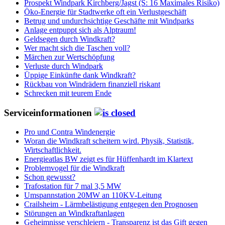
Prospekt Windpark Kirchberg/Jagst (S: 16 Maximales Risiko)
Öko-Energie für Stadtwerke oft ein Verlustgeschäft
Betrug und undurchsichtige Geschäfte mit Windparks
Anlage entpuppt sich als Alptraum!
Geldsegen durch Windkraft?
Wer macht sich die Taschen voll?
Märchen zur Wertschöpfung
Verluste durch Windpark
Üppige Einkünfte dank Windkraft?
Rückbau von Windrädern finanziell riskant
Schrecken mit teurem Ende
Serviceinformationen
Pro und Contra Windenergie
Woran die Windkraft scheitern wird. Physik, Statistik,
Wirtschaftlichkeit.
Energieatlas BW zeigt es für Hüffenhardt im Klartext
Problemvogel für die Windkraft
Schon gewusst?
Trafostation für 7 mal 3,5 MW
Umspannstation 20MW an 110KV-Leitung
Crailsheim - Lärmbelästigung entgegen den Prognosen
Störungen an Windkraftanlagen
Geheimnisse verschleiern - Transparenz ist das Gift gegen