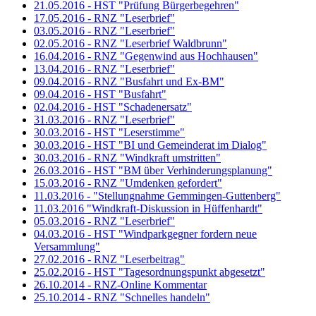
21.05.2016 - HST "Prüfung Bürgerbegehren"
17.05.2016 - RNZ "Leserbrief"
03.05.2016 - RNZ "Leserbrief"
02.05.2016 - RNZ "Leserbrief Waldbrunn"
16.04.2016 - RNZ "Gegenwind aus Hochhausen"
13.04.2016 - RNZ "Leserbrief"
09.04.2016 - RNZ "Busfahrt und Ex-BM"
09.04.2016 - HST "Busfahrt"
02.04.2016 - HST "Schadenersatz"
31.03.2016 - RNZ "Leserbrief"
30.03.2016 - HST "Leserstimme"
30.03.2016 - HST "BI und Gemeinderat im Dialog"
30.03.2016 - RNZ "Windkraft umstritten"
26.03.2016 - HST "BM über Verhinderungsplanung"
15.03.2016 - RNZ "Umdenken gefordert"
11.03.2016 - "Stellungnahme Gemmingen-Guttenberg"
11.03.2016 "Windkraft-Diskussion in Hüffenhardt"
05.03.2016 - RNZ "Leserbrief"
04.03.2016 - HST "Windparkgegner fordern neue
Versammlung"
27.02.2016 - RNZ "Leserbeitrag"
25.02.2016 - HST "Tagesordnungspunkt abgesetzt"
26.10.2014 - RNZ-Online Kommentar
25.10.2014 - RNZ "Schnelles handeln"