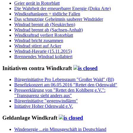
Geier gerät in Rotorblatt
Die Wahrheit der erneuerbarer Energie (Doku Arte)
Windkraftanlagen = tödliche Fallen
Das schmutzige Geheimnis sauberer Windräder
Windrad brennt ab (Neukirchen)
Windrad brennt ab (Sachsen-Anhalt)
Windkraftrad verliert Rotorblatt
Windrad bricht zusammen
Windrad stürzt auf Acker
Windrad-Havarie (15.11.2015)
Brennendes Windrad kollabiert
Initiativen contra Windkraft
Bürgerinitiative Pro Lebensraum "Großer Wald" (BI)
Benefizkonzert am 06.05.2016 "Rettet den Odenwald"
Presseerklärung von "Rettet den Kohlberg e.V.":
"Transparenz sieht anders aus"
Bürgerinitiative "gegenwindlärm"
Initiative Hoher Odenwald e.V.
Geldanlage Windkraft
Windenergie ...ein Minusgeschäft in Deutschland