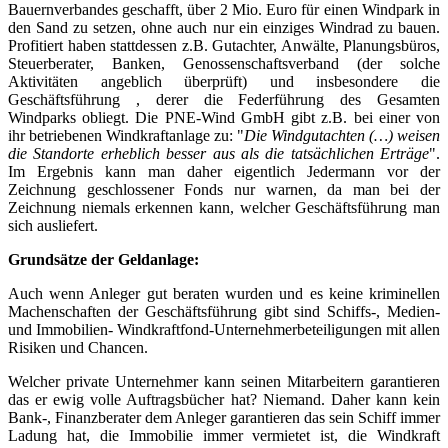
Bauernverbandes geschafft, über 2 Mio. Euro für einen Windpark in
den Sand zu setzen, ohne auch nur ein einziges Windrad zu bauen.
Profitiert haben stattdessen z.B. Gutachter, Anwälte, Planungsbüros,
Steuerberater, Banken, Genossenschaftsverband (der solche
Aktivitäten angeblich überprüft) und insbesondere die
Geschäftsführung , derer die Federführung des Gesamten
Windparks obliegt. Die PNE-Wind GmbH gibt z.B. bei einer von
ihr betriebenen Windkraftanlage zu: "
Die Windgutachten (…) weisen
die Standorte erheblich besser aus als die tatsächlichen Erträge
".
Im Ergebnis kann man daher eigentlich Jedermann vor der
Zeichnung geschlossener Fonds nur warnen, da man bei der
Zeichnung niemals erkennen kann, welcher Geschäftsführung man
sich ausliefert.
Grundsätze der Geldanlage:
Auch wenn Anleger gut beraten wurden und es keine kriminellen
Machenschaften der Geschäftsführung gibt sind Schiffs-, Medien-
und Immobilien- Windkraftfond-Unternehmerbeteiligungen mit allen
Risiken und Chancen.
Welcher private Unternehmer kann seinen Mitarbeitern garantieren
das er ewig volle Auftragsbücher hat? Niemand. Daher kann kein
Bank-, Finanzberater dem Anleger garantieren das sein Schiff immer
Ladung hat, die Immobilie immer vermietet ist, die Windkraft