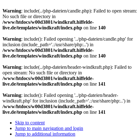
Warning
: include(../php-dateien/candle.php): Failed to open stream:
No such file or directory in
/www/htdocs/w00d3801/windkraft.hiffelde-
live.de/templates/windkraft/index.php
on line
140
Warning
: include(): Failed opening '../php-dateien/candle.php' for
inclusion (include_path='.:/usr/share/php:..') in
/www/htdocs/w00d3801/windkraft.hiffelde-
live.de/templates/windkraft/index.php
on line
140
Warning
: include(../php-dateien/header-windkraft.php): Failed to
open stream: No such file or directory in
/www/htdocs/w00d3801/windkraft.hiffelde-
live.de/templates/windkraft/index.php
on line
141
Warning
: include(): Failed opening '../php-dateien/header-
windkraft.php' for inclusion (include_path='.:/usr/share/php:..') in
/www/htdocs/w00d3801/windkraft.hiffelde-
live.de/templates/windkraft/index.php
on line
141
Skip to content
Jump to main navigation and login
Jump to additional information