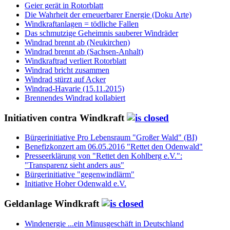
Geier gerät in Rotorblatt
Die Wahrheit der erneuerbarer Energie (Doku Arte)
Windkraftanlagen = tödliche Fallen
Das schmutzige Geheimnis sauberer Windräder
Windrad brennt ab (Neukirchen)
Windrad brennt ab (Sachsen-Anhalt)
Windkraftrad verliert Rotorblatt
Windrad bricht zusammen
Windrad stürzt auf Acker
Windrad-Havarie (15.11.2015)
Brennendes Windrad kollabiert
Initiativen contra Windkraft
Bürgerinitiative Pro Lebensraum "Großer Wald" (BI)
Benefizkonzert am 06.05.2016 "Rettet den Odenwald"
Presseerklärung von "Rettet den Kohlberg e.V.":
"Transparenz sieht anders aus"
Bürgerinitiative "gegenwindlärm"
Initiative Hoher Odenwald e.V.
Geldanlage Windkraft
Windenergie ...ein Minusgeschäft in Deutschland