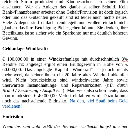
reichlich Strom produziert und Kinobesucher sich seinen Film
anschauen. Wer als Anleger das glaubt ist selber Schuld. Kein
Bank-/Finanzberater arbeitet ohne Gehalt/Provision ist doch logisch
oder und das Gutachten gekauft sind ist leider auch nichts neues.
Viele Anleger sind einfach renditegeil und wollen einfach nicht
glauben das ihre Beteiligung Pleite gehen könnte. Sie denken, ihre
Beteiligung ist so sicher wie ein Sparkonto nur mit deutlich höheren
Gewinn.
Geldanlage Windkraft:
€ 100.000,00 in einer Windkraftanlage mit durchschnittlich
3%
Rendite
fix angelegt ergibt einen
Bruttogewinn
in Höhe von
€
60.000,00
. Das angelegte Kapital "Windkraft" ist jedoch nichts
mehr wert, da keiner ihnen ein 20 Jahre altes Windrad abkaufen
wird. Nicht berücksichtigt sind windschwache Jahre sowie
unerwartete
Instandhaltungs- und Reparaturkosten (
z.B. durch
Brand / Zerstörung / Ausfall etc.
) Man weis also schon heute, dass
man mindestens
€ 40.000,00
Verlust einfahren wird. Dazu kommt
noch das nachstehende Endrisiko.
Na den, viel Spaß beim Geld
verdienen!
Endrisiko:
W
enn bis zum Jahr 2036 der Betreiber vielleicht längst in einer