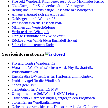
Prospekt Windpark Kirchberg/Jagst (S: 16 Maximales Risiko)
Öko-Energie für Stadtwerke oft ein Verlustgeschäft
Betrug und undurchsichtige Geschäfte mit Windparks
Anlage entpuppt sich als Alptraum!
Geldsegen durch Windkraft?
Wer macht sich die Taschen voll?
Märchen zur Wertschöpfung
Verluste durch Windpark
Üppige Einkünfte dank Windkraft?
Rückbau von Windrädern finanziell riskant
Schrecken mit teurem Ende
Serviceinformationen
Pro und Contra Windenergie
Woran die Windkraft scheitern wird. Physik, Statistik,
Wirtschaftlichkeit.
Energieatlas BW zeigt es für Hüffenhardt im Klartext
Problemvogel für die Windkraft
Schon gewusst?
Trafostation für 7 mal 3,5 MW
Umspannstation 20MW an 110KV-Leitung
Crailsheim - Lärmbelästigung entgegen den Prognosen
Störungen an Windkraftanlagen
Geheimnisse verschleiern - Transparenz ist das Gift gegen