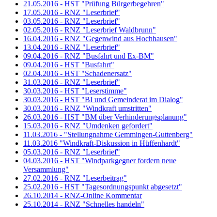
21.05.2016 - HST "Prüfung Bürgerbegehren"
17.05.2016 - RNZ "Leserbrief"
03.05.2016 - RNZ "Leserbrief"
02.05.2016 - RNZ "Leserbrief Waldbrunn"
16.04.2016 - RNZ "Gegenwind aus Hochhausen"
13.04.2016 - RNZ "Leserbrief"
09.04.2016 - RNZ "Busfahrt und Ex-BM"
09.04.2016 - HST "Busfahrt"
02.04.2016 - HST "Schadenersatz"
31.03.2016 - RNZ "Leserbrief"
30.03.2016 - HST "Leserstimme"
30.03.2016 - HST "BI und Gemeinderat im Dialog"
30.03.2016 - RNZ "Windkraft umstritten"
26.03.2016 - HST "BM über Verhinderungsplanung"
15.03.2016 - RNZ "Umdenken gefordert"
11.03.2016 - "Stellungnahme Gemmingen-Guttenberg"
11.03.2016 "Windkraft-Diskussion in Hüffenhardt"
05.03.2016 - RNZ "Leserbrief"
04.03.2016 - HST "Windparkgegner fordern neue
Versammlung"
27.02.2016 - RNZ "Leserbeitrag"
25.02.2016 - HST "Tagesordnungspunkt abgesetzt"
26.10.2014 - RNZ-Online Kommentar
25.10.2014 - RNZ "Schnelles handeln"