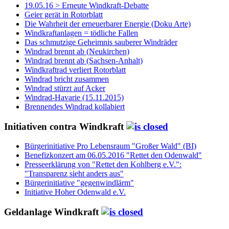
19.05.16 > Erneute Windkraft-Debatte
Geier gerät in Rotorblatt
Die Wahrheit der erneuerbarer Energie (Doku Arte)
Windkraftanlagen = tödliche Fallen
Das schmutzige Geheimnis sauberer Windräder
Windrad brennt ab (Neukirchen)
Windrad brennt ab (Sachsen-Anhalt)
Windkraftrad verliert Rotorblatt
Windrad bricht zusammen
Windrad stürzt auf Acker
Windrad-Havarie (15.11.2015)
Brennendes Windrad kollabiert
Initiativen contra Windkraft
Bürgerinitiative Pro Lebensraum "Großer Wald" (BI)
Benefizkonzert am 06.05.2016 "Rettet den Odenwald"
Presseerklärung von "Rettet den Kohlberg e.V.":
"Transparenz sieht anders aus"
Bürgerinitiative "gegenwindlärm"
Initiative Hoher Odenwald e.V.
Geldanlage Windkraft