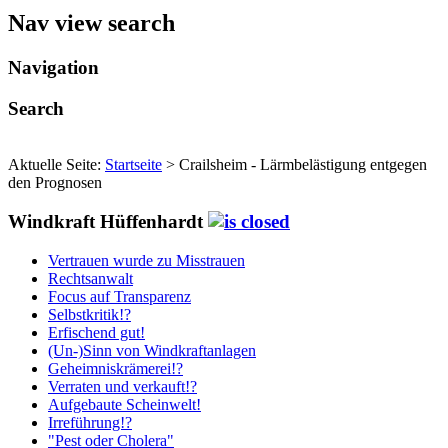
Nav view search
Navigation
Search
Aktuelle Seite:
Startseite
>
Crailsheim - Lärmbelästigung entgegen
den Prognosen
Windkraft Hüffenhardt
Vertrauen wurde zu Misstrauen
Rechtsanwalt
Focus auf Transparenz
Selbstkritik!?
Erfischend gut!
(Un-)Sinn von Windkraftanlagen
Geheimniskrämerei!?
Verraten und verkauft!?
Aufgebaute Scheinwelt!
Irreführung!?
"Pest oder Cholera"