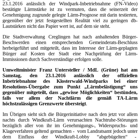
23.1.2016 anlässlich der Windpark-Inbetriebnahme (FN-Video)
bestätigte Lärmstärke ist zu vermuten, dass die seinerzeit der
Genehmigung zugrunde gelegte Lärm-Prognose mit darin testierten,
gegenüber der jetzt festgestellten Realität viel zu geringen db-
Lautstärken nicht das Papier wert ist, auf dem sie steht.
Die Stadtverwaltung Creglingen hat nach anhaltenden Bürger-
Beschwerden einen entsprechenden Gemeinderats-Beschluss
herbeigeführt und mitgeteilt, dass im Interesse der Lärm-geplagten
Bürger auf Kosten der Stadt eine Nachprüfung der Lärm-
Immissionen durch Sachverständige erfolgen solle.
Umweltminister Franz Untersteller / MdL (Grüne) hat am
Samstag, den 23.1.2016 anlässlich der offiziellen
Inbetriebnahme des Klosterwald-Windparks bei einer
Resolutions-Übergabe zum Punkt „Lärmbelästigung“ uns
gegenüber mitgeteilt, dass „gewisse Möglichkeiten“ bestünden,
falls vor allem der Nachtlärm die gemäß TA-Lärm
höchstzulässigen Grenzwerte übersteigt
.
Im Übrigen sieht sich die Bürgerinitiative nach den jetzt vor allem
nachts durch Windkraft-Lärm verursachten Nachtruhe-Störungen
bezüglich aller von ihr im Genehmigungs-, Widerspruchs- und
Klageverfahren geltend gemachten -
vom Landratsamt jedoch unter
dem Einfluss der Windkraft-Lobby “abgebügelten“ -