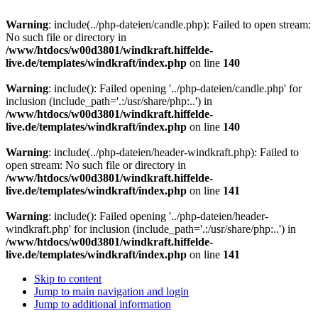
Warning
: include(../php-dateien/candle.php): Failed to open stream:
No such file or directory in
/www/htdocs/w00d3801/windkraft.hiffelde-
live.de/templates/windkraft/index.php
on line
140
Warning
: include(): Failed opening '../php-dateien/candle.php' for
inclusion (include_path='.:/usr/share/php:..') in
/www/htdocs/w00d3801/windkraft.hiffelde-
live.de/templates/windkraft/index.php
on line
140
Warning
: include(../php-dateien/header-windkraft.php): Failed to
open stream: No such file or directory in
/www/htdocs/w00d3801/windkraft.hiffelde-
live.de/templates/windkraft/index.php
on line
141
Warning
: include(): Failed opening '../php-dateien/header-
windkraft.php' for inclusion (include_path='.:/usr/share/php:..') in
/www/htdocs/w00d3801/windkraft.hiffelde-
live.de/templates/windkraft/index.php
on line
141
Skip to content
Jump to main navigation and login
Jump to additional information