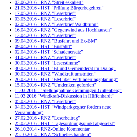
03.06.2016 - RNZ "Streit eskaliert"
21.05.2016 - HST "Prüfung Bürgerbegehren"
17.05.2016 - RNZ "Leserbrief"
03.05.2016 - RNZ "Leserbrief"
02.05.2016 - RNZ "Leserbrief Waldbrunn"
16.04.2016 - RNZ "Gegenwind aus Hochhausen"
13.04.2016 - RNZ "Leserbrief"
09.04.2016 - RNZ "Busfahrt und Ex-BM"
09.04.2016 - HST "Busfahrt"
02.04.2016 - HST "Schadenersatz"
31.03.2016 - RNZ "Leserbrief"
30.03.2016 - HST "Leserstimme"
30.03.2016 - HST "BI und Gemeinderat im Dialog"
30.03.2016 - RNZ "Windkraft umstritten"
26.03.2016 - HST "BM über Verhinderungsplanung"
15.03.2016 - RNZ "Umdenken gefordert"
11.03.2016 - "Stellungnahme Gemmingen-Guttenberg"
11.03.2016 "Windkraft-Diskussion in Hüffenhardt"
05.03.2016 - RNZ "Leserbrief"
04.03.2016 - HST "Windparkgegner fordern neue
Versammlung"
27.02.2016 - RNZ "Leserbeitrag"
25.02.2016 - HST "Tagesordnungspunkt abgesetzt"
26.10.2014 - RNZ-Online Kommentar
25.10.2014 - RNZ "Schnelles handeln"