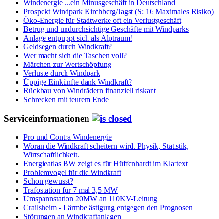
Windenergie ...ein Minusgeschäft in Deutschland
Prospekt Windpark Kirchberg/Jagst (S: 16 Maximales Risiko)
Öko-Energie für Stadtwerke oft ein Verlustgeschäft
Betrug und undurchsichtige Geschäfte mit Windparks
Anlage entpuppt sich als Alptraum!
Geldsegen durch Windkraft?
Wer macht sich die Taschen voll?
Märchen zur Wertschöpfung
Verluste durch Windpark
Üppige Einkünfte dank Windkraft?
Rückbau von Windrädern finanziell riskant
Schrecken mit teurem Ende
Serviceinformationen
Pro und Contra Windenergie
Woran die Windkraft scheitern wird. Physik, Statistik,
Wirtschaftlichkeit.
Energieatlas BW zeigt es für Hüffenhardt im Klartext
Problemvogel für die Windkraft
Schon gewusst?
Trafostation für 7 mal 3,5 MW
Umspannstation 20MW an 110KV-Leitung
Crailsheim - Lärmbelästigung entgegen den Prognosen
Störungen an Windkraftanlagen