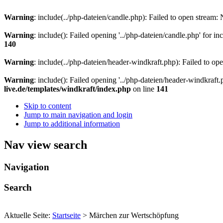
Warning
: include(../php-dateien/candle.php): Failed to open stream: 
Warning
: include(): Failed opening '../php-dateien/candle.php' for inc
140
Warning
: include(../php-dateien/header-windkraft.php): Failed to ope
Warning
: include(): Failed opening '../php-dateien/header-windkraft.p
live.de/templates/windkraft/index.php
on line
141
Skip to content
Jump to main navigation and login
Jump to additional information
Nav view search
Navigation
Search
Aktuelle Seite:
Startseite
>
Märchen zur Wertschöpfung