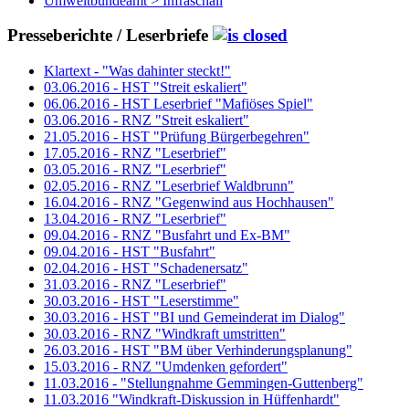
Umweltbundeamt > Infraschall
Presseberichte / Leserbriefe
Klartext - "Was dahinter steckt!"
03.06.2016 - HST "Streit eskaliert"
06.06.2016 - HST Leserbrief "Mafiöses Spiel"
03.06.2016 - RNZ "Streit eskaliert"
21.05.2016 - HST "Prüfung Bürgerbegehren"
17.05.2016 - RNZ "Leserbrief"
03.05.2016 - RNZ "Leserbrief"
02.05.2016 - RNZ "Leserbrief Waldbrunn"
16.04.2016 - RNZ "Gegenwind aus Hochhausen"
13.04.2016 - RNZ "Leserbrief"
09.04.2016 - RNZ "Busfahrt und Ex-BM"
09.04.2016 - HST "Busfahrt"
02.04.2016 - HST "Schadenersatz"
31.03.2016 - RNZ "Leserbrief"
30.03.2016 - HST "Leserstimme"
30.03.2016 - HST "BI und Gemeinderat im Dialog"
30.03.2016 - RNZ "Windkraft umstritten"
26.03.2016 - HST "BM über Verhinderungsplanung"
15.03.2016 - RNZ "Umdenken gefordert"
11.03.2016 - "Stellungnahme Gemmingen-Guttenberg"
11.03.2016 "Windkraft-Diskussion in Hüffenhardt"