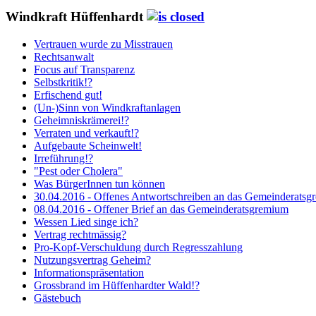
Windkraft Hüffenhardt
Vertrauen wurde zu Misstrauen
Rechtsanwalt
Focus auf Transparenz
Selbstkritik!?
Erfischend gut!
(Un-)Sinn von Windkraftanlagen
Geheimniskrämerei!?
Verraten und verkauft!?
Aufgebaute Scheinwelt!
Irreführung!?
"Pest oder Cholera"
Was BürgerInnen tun können
30.04.2016 - Offenes Antwortschreiben an das Gemeinderats
08.04.2016 - Offener Brief an das Gemeinderatsgremium
Wessen Lied singe ich?
Vertrag rechtmässig?
Pro-Kopf-Verschuldung durch Regresszahlung
Nutzungsvertrag Geheim?
Informationspräsentation
Grossbrand im Hüffenhardter Wald!?
Gästebuch