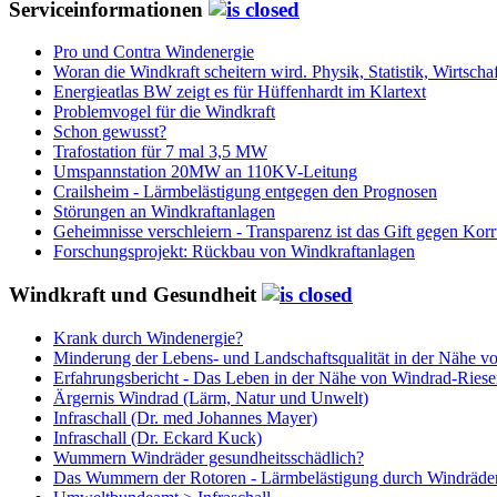
Serviceinformationen
Pro und Contra Windenergie
Woran die Windkraft scheitern wird. Physik, Statistik, Wirtschaf
Energieatlas BW zeigt es für Hüffenhardt im Klartext
Problemvogel für die Windkraft
Schon gewusst?
Trafostation für 7 mal 3,5 MW
Umspannstation 20MW an 110KV-Leitung
Crailsheim - Lärmbelästigung entgegen den Prognosen
Störungen an Windkraftanlagen
Geheimnisse verschleiern - Transparenz ist das Gift gegen Kor
Forschungsprojekt: Rückbau von Windkraftanlagen
Windkraft und Gesundheit
Krank durch Windenergie?
Minderung der Lebens- und Landschaftsqualität in der Nähe v
Erfahrungsbericht - Das Leben in der Nähe von Windrad-Ries
Ärgernis Windrad (Lärm, Natur und Unwelt)
Infraschall (Dr. med Johannes Mayer)
Infraschall (Dr. Eckard Kuck)
Wummern Windräder gesundheitsschädlich?
Das Wummern der Rotoren - Lärmbelästigung durch Windräde