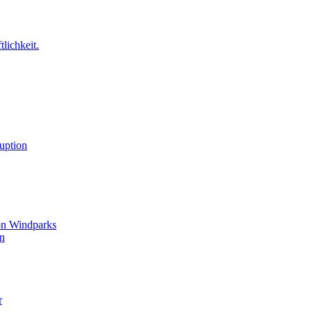
tlichkeit.
ruption
on Windparks
en
r