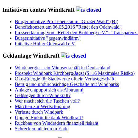
Initiativen contra Windkraft
Bürgerinitiative Pro Lebensraum "Großer Wald" (BI)
Benefizkonzert am 06.05.2016 "Rettet den Odenwald"
Presseerklärung von "Rettet den Kohlberg e.V.": "Transparenz 
Bürgerinitiative "gegenwindlärm"
Initiative Hoher Odenwald e.V.
Geldanlage Windkraft
Windenergie ...ein Minusgeschäft in Deutschland
Prospekt Windpark Kirchberg/Jagst (S: 16 Maximales Risiko)
Öko-Energie für Stadtwerke oft ein Verlustgeschäft
Betrug und undurchsichtige Geschäfte mit Windparks
Anlage entpuppt sich als Alptraum!
Geldsegen durch Windkraft?
Wer macht sich die Taschen voll?
Märchen zur Wertschöpfung
Verluste durch Windpark
Üppige Einkünfte dank Windkraft?
Rückbau von Windrädern finanziell riskant
Schrecken mit teurem Ende