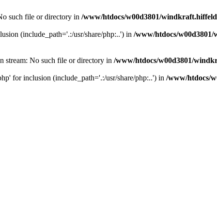
No such file or directory in
/www/htdocs/w00d3801/windkraft.hiffelde
lusion (include_path='.:/usr/share/php:..') in
/www/htdocs/w00d3801/win
n stream: No such file or directory in
/www/htdocs/w00d3801/windkraf
hp' for inclusion (include_path='.:/usr/share/php:..') in
/www/htdocs/w0