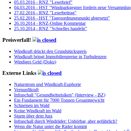
05.03.2016 - RNZ "Leserbrief"
04.03.2016 - HST "Windparkgegner fordern neue Versammlun
27.02.2016 - RNZ "Leserbeitrag"
25.02.2016 - HST "Tagesordnungspunkt abgesetzt"
26.10.2014 - RNZ-Online Kommentar
25.10.2014 - RNZ "Schnelles handeln"
Preisverfall!
Windkraft drückt den Grundstückspreis
Windkraft bringt Immobilienpreise in Turbulenzen
Windiges Geld (Doku)
Externe Links
Naturstrom und Windkraft-Euphorie
Vernunftkraft
Infraschall "Gesundheitsrisiken" (Interview - BZ)
Ein Fundament für 7000 Tonnen Gesamtgewicht
Schneisen im Wald
Keine Windkraft im Wald
Sturm über dem Jura
Infraschall durch Windräder: Unhörbar, aber gefährlich?
Wenn die Natur unter die Räder kommt