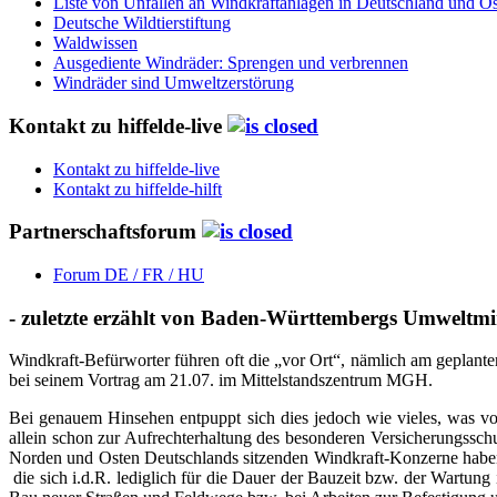
Liste von Unfällen an Windkraftanlagen in Deutschland und Ös
Deutsche Wildtierstiftung
Waldwissen
Ausgediente Windräder: Sprengen und verbrennen
Windräder sind Umweltzerstörung
Kontakt zu hiffelde-live
Kontakt zu hiffelde-live
Kontakt zu hiffelde-hilft
Partnerschaftsforum
Forum DE / FR / HU
- zuletzte erzählt von Baden-Württembergs Umweltmi
Windkraft-Befürworter führen oft die „vor Ort“, nämlich am geplant
bei seinem Vortrag am 21.07. im Mittelstandszentrum MGH.
Bei genauem Hinsehen entpuppt sich dies jedoch wie vieles, was
allein schon zur Aufrechterhaltung des besonderen Versicherungssch
Norden und Osten Deutschlands sitzenden Windkraft-Konzerne habe
die sich i.d.R. lediglich für die Dauer der Bauzeit bzw. der Wartun